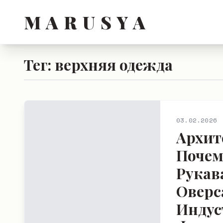
M A R U S Y A
Тег: верхняя одежда
03.02.2026
Архит
Почем
Рукав
Оверс
Индус