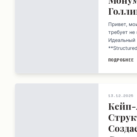
Мону
Голли
Привет, мо
требует не
Идеальный 
**Structure
ПОДРОБНЕЕ
13.12.2025
Кейп-
Струк
Созда