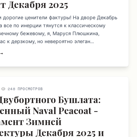
т Декабря 2025
и дорогие ценители фактуры! На дворе Декабрь
ка все по инерции тянутся к классическому
вечному бежевому, я, Маруся Плюшкина,
с к дерзкому, но невероятно элеган...
 →
248 ПРОСМОТРОВ
Двубортного Бушлата:
енный Naval Peacoat -
мент Зимней
ектуры Декабря 2025 и