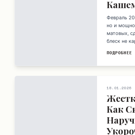
Кашем
Февраль 20
но и мощно
матовых, с
блеск не ка
ПОДРОБНЕЕ
18.01.2026
Жестк
Как С
Наруч
Укоро