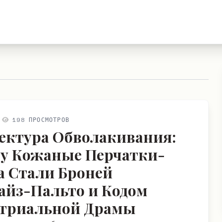
198 ПРОСМОТРОВ
ектура Обволакивания:
у Кожаные Перчатки-
а Стали Броней
айз-Пальто и Кодом
триальной Драмы