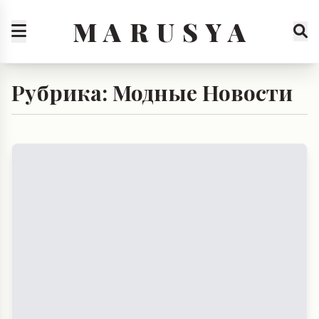
M A R U S Y A
Рубрика: Модные Новости