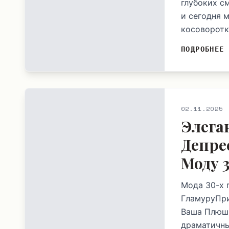
глубоких с
и сегодня 
косоворотки
ПОДРОБНЕЕ
02.11.2025
Элега
Депре
Моду 3
Мода 30-х 
ГламуруПри
Ваша Плюшк
драматичны