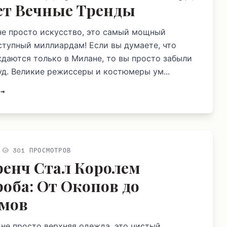
ет Вечные Тренды
 не просто искусство, это самый мощный
ступный миллиардам! Если вы думаете, что
даются только в Милане, то вы просто забыли
уд. Великие режиссеры и костюмеры ум...
 →
301 ПРОСМОТРОВ
ренч Стал Королем
роба: От Окопов до
мов
о не просто верхняя одежда, это чистый