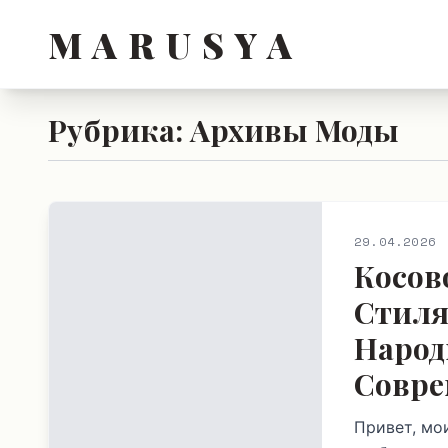
M A R U S Y A
Рубрика: Архивы Моды
29.04.2026
Косов
Стиля
Народ
Совре
Привет, мо