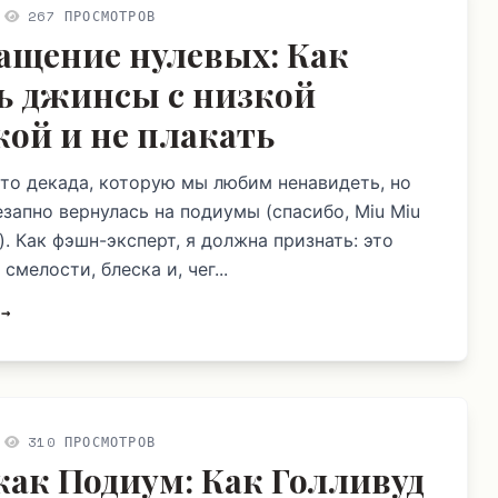
267 ПРОСМОТРОВ
ащение нулевых: Как
ь джинсы с низкой
кой и не плакать
это декада, которую мы любим ненавидеть, но
езапно вернулась на подиумы (спасибо, Miu Miu
!). Как фэшн-эксперт, я должна признать: это
смелости, блеска и, чег...
 →
310 ПРОСМОТРОВ
как Подиум: Как Голливуд