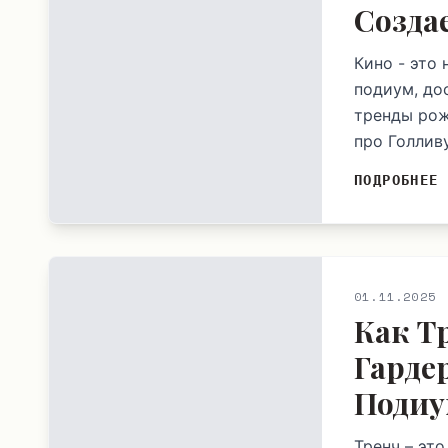
Созда
Кино - это
подиум, до
тренды рож
про Голлив
ПОДРОБНЕЕ
01.11.2025
Как Т
Гарде
Подиу
Тренч – эт