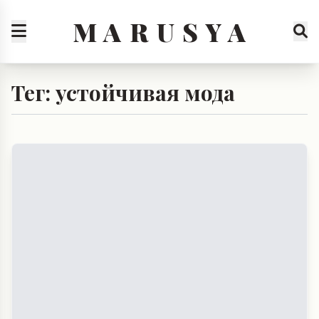
M A R U S Y A
Тег: устойчивая мода