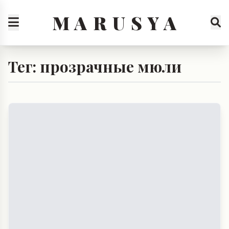
M A R U S Y A
Тег: прозрачные мюли